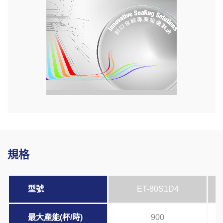
規格
型號
ET-80S1D4
最大產能(杯/時)
900