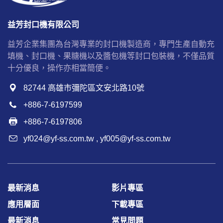
益芳封口機有限公司
益芳企業集團為台灣專業的封口機製造商，專門生產自動充
填機、封口機、果糖機以及醬包機等封口包裝機，不僅品質
十分優良，操作亦相當簡便。
82744 高雄市彌陀區文安北路10號
+886-7-6197599
+886-7-6197806
yf024@yf-ss.com.tw
,
yf005@yf-ss.com.tw
最新消息
影片專區
應用層面
下載專區
最新消息
常見問題