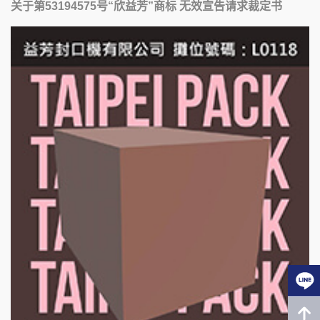
关于第53194575号“欣益芳”商标 无效宣告请求裁定书