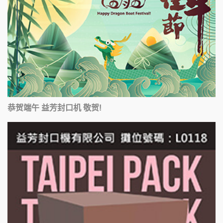
恭贺端午 益芳封口机 敬贺!