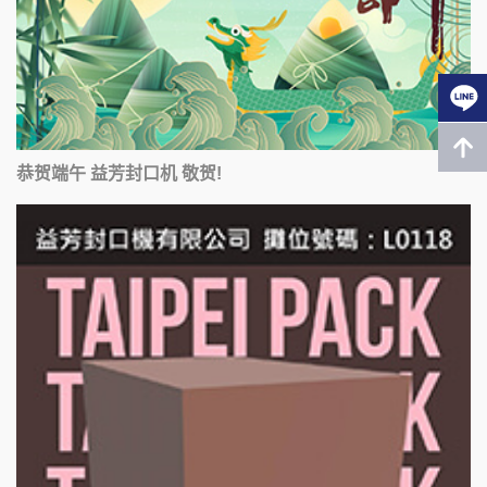
恭贺端午 益芳封口机 敬贺!