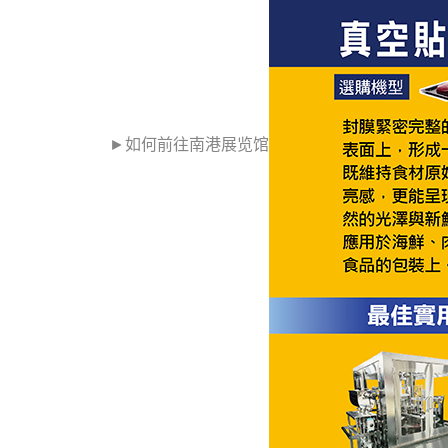
►如何前往南港展
览
馆