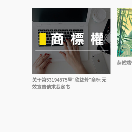
恭贺端
关于第53194575号“欣益芳”商标 无
效宣告请求裁定书