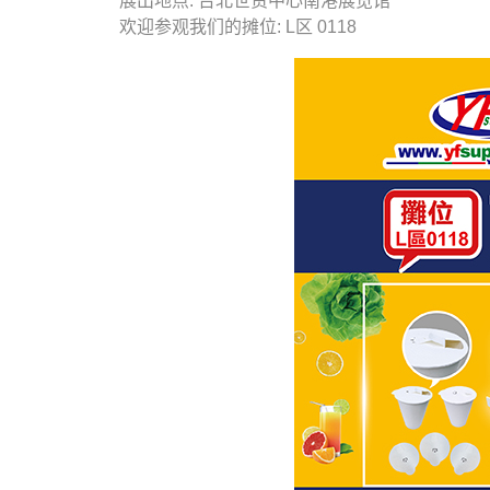
展出地点: 台北世贸中心南港展览馆
欢迎参观我们的摊位: L区 0118