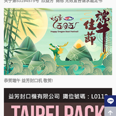
关于第53194575号“欣益芳”商标 无效宣告请求裁定书
恭贺端午 益芳封口机 敬贺!