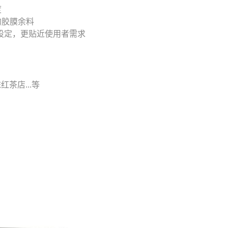
度
的胶膜余料
更设定，更贴近使用者需求
茶店...等