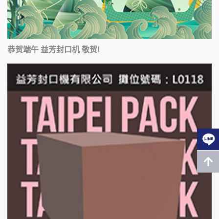
恭贺端午 益芳封口机 敬贺!